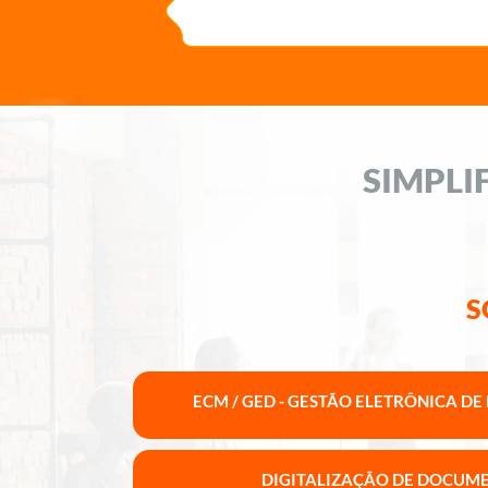
SIMPLI
S
ECM / GED - GESTÃO ELETRÔNICA D
DIGITALIZAÇÃO DE DOCUM