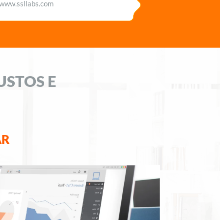
www.ssllabs.com
USTOS E
AR