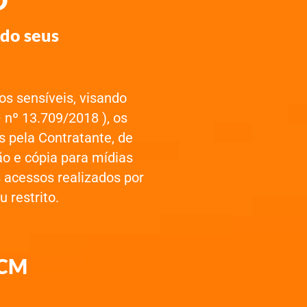
O
do seus
 sensíveis, visando
nº 13.709/2018 ), os
 pela Contratante, de
ão e cópia para mídias
 acessos realizados por
 restrito.
ECM