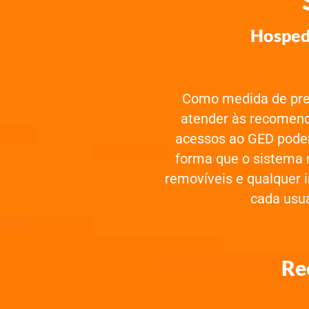
Hosped
Como medida de pre
atender às recomend
acessos ao GED poder
forma que o sistema r
removíveis e qualquer 
cada usuá
Re